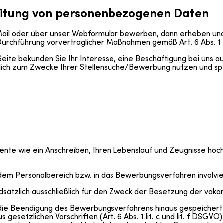
eitung von personenbezogenen Daten
 E-Mail oder über unser Webformular bewerben, dann erheben 
rchführung vorvertraglicher Maßnahmen gemäß Art. 6 Abs. 1 l
te bekunden Sie Ihr Interesse, eine Beschäftigung bei uns au
ich zum Zwecke Ihrer Stellensuche/Bewerbung nutzen und sp
nte wie ein Anschreiben, Ihren Lebenslauf und Zeugnisse hoc
dem Personalbereich bzw. in das Bewerbungsverfahren involvier
tzlich ausschließlich für den Zweck der Besetzung der vakant
e Beendigung des Bewerbungsverfahrens hinaus gespeichert. Di
setzlichen Vorschriften (Art. 6 Abs. 1 lit. c und lit. f DSGVO).