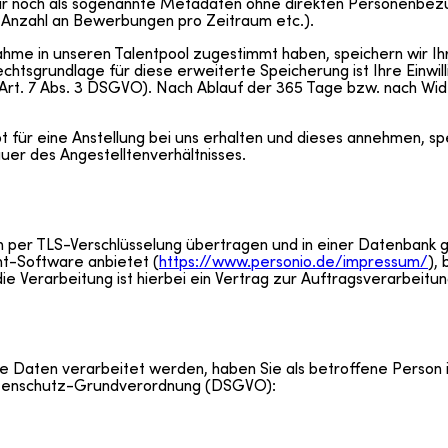
 nur noch als sogenannte Metadaten ohne direkten Personenbez
 Anzahl an Bewerbungen pro Zeitraum etc.).
hme in unseren Talentpool zugestimmt haben, speichern wir 
echtsgrundlage für diese erweiterte Speicherung ist Ihre Einwill
(Art. 7 Abs. 3 DSGVO). Nach Ablauf der 365 Tage bzw. nach Wider
für eine Anstellung bei uns erhalten und dieses annehmen, s
r des Angestelltenverhältnisses.
per TLS-Verschlüsselung übertragen und in einer Datenbank 
-Software anbietet (
https://www.personio.de/impressum/
),
e Verarbeitung ist hierbei ein Vertrag zur Auftragsverarbeitung
ne Daten verarbeitet werden, haben Sie als betroffene Person
Datenschutz-Grundverordnung (DSGVO):