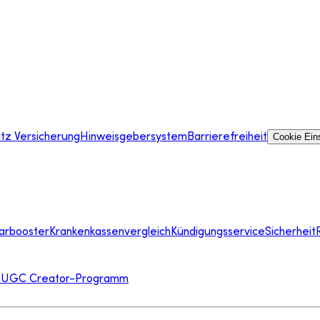
tz Versicherung
Hinweisgebersystem
Barrierefreiheit
Cookie Ein
arbooster
Krankenkassenvergleich
Kündigungsservice
Sicherheit
m
UGC Creator-Programm