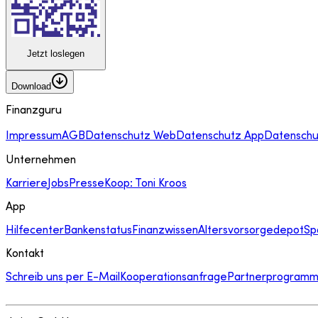
Jetzt loslegen
Download
Finanzguru
Impressum
AGB
Datenschutz Web
Datenschutz App
Datenschu
Unternehmen
Karriere
Jobs
Presse
Koop: Toni Kroos
App
Hilfecenter
Bankenstatus
Finanzwissen
Altersvorsorgedepot
Sp
Kontakt
Schreib uns per E-Mail
Kooperationsanfrage
Partnerprogram