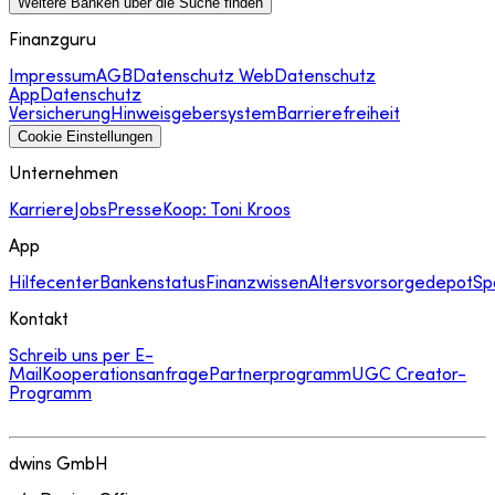
Weitere Banken über die Suche finden
Finanzguru
Impressum
AGB
Datenschutz Web
Datenschutz
App
Datenschutz
Versicherung
Hinweisgebersystem
Barrierefreiheit
Cookie Einstellungen
Unternehmen
Karriere
Jobs
Presse
Koop: Toni Kroos
App
Hilfecenter
Bankenstatus
Finanzwissen
Altersvorsorgedepot
Sp
Kontakt
Schreib uns per E-
Mail
Kooperationsanfrage
Partnerprogramm
UGC Creator-
Programm
dwins GmbH