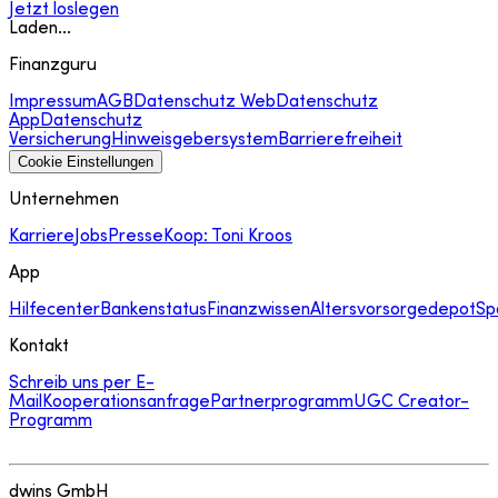
Jetzt loslegen
Laden...
Finanzguru
Impressum
AGB
Datenschutz Web
Datenschutz
App
Datenschutz
Versicherung
Hinweisgebersystem
Barrierefreiheit
Cookie Einstellungen
Unternehmen
Karriere
Jobs
Presse
Koop: Toni Kroos
App
Hilfecenter
Bankenstatus
Finanzwissen
Altersvorsorgedepot
Sp
Kontakt
Schreib uns per E-
Mail
Kooperationsanfrage
Partnerprogramm
UGC Creator-
Programm
dwins GmbH